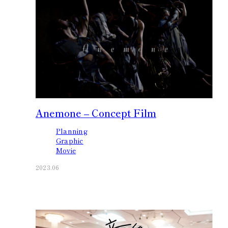
Anemone – Concept Film
Planning
Graphic
Movie
2023.06